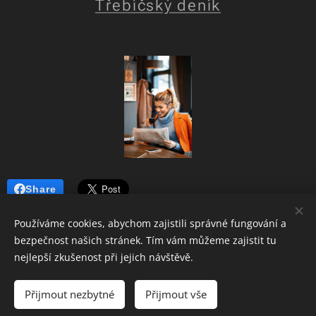
Třebíčský deník
Share
Používáme cookies, abychom zajistili správné fungování a
bezpečnost našich stránek. Tím vám můžeme zajistit tu
nejlepší zkušenost při jejich návštěvě.
Římskokatolická farnost Třebíč zámek
-
Křesťanské vánoce
-
Křesťanské akce Třebíčska
-
Musica animata
Přijmout nezbytné
Přijmout vše
Vytvořeno službou
Webnode
Cookies